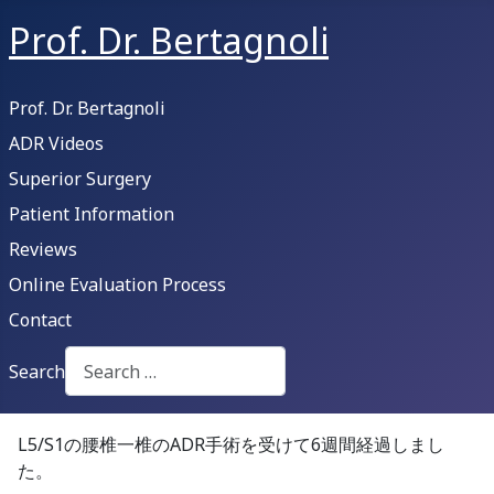
Prof. Dr. Bertagnoli
Prof. Dr. Bertagnoli
ADR Videos
Superior Surgery
Patient Information
Reviews
Online Evaluation Process
Contact
Search
Type 2 or more characters for results.
L5/S1の腰椎一椎のADR手術を受けて6週間経過しまし
た。