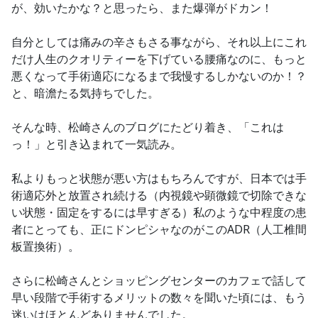
が、効いたかな？と思ったら、また爆弾がドカン！
自分としては痛みの辛さもさる事ながら、それ以上にこれ
だけ人生のクオリティーを下げている腰痛なのに、もっと
悪くなって手術適応になるまで我慢するしかないのか！？
と、暗澹たる気持ちでした。
そんな時、松崎さんのブログにたどり着き、「これは
っ！」と引き込まれて一気読み。
私よりもっと状態が悪い方はもちろんですが、日本では手
術適応外と放置され続ける（内視鏡や顕微鏡で切除できな
い状態・固定をするには早すぎる）私のような中程度の患
者にとっても、正にドンピシャなのがこのADR（人工椎間
板置換術）。
さらに松崎さんとショッピングセンターのカフェで話して
早い段階で手術するメリットの数々を聞いた頃には、もう
迷いはほとんどありませんでした。